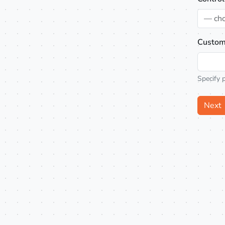
— ch
Custom
Specify 
Next